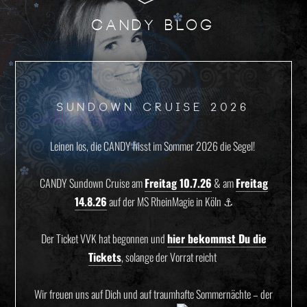
CANDY BLOG
SUNDOWN CRUISE 2026
Leinen los, die CANDY hisst im Sommer 2026 die Segel! ️
CANDY Sundown Cruise am
Freitag 10.7.26
& am
Freitag
14.8.26
auf der MS RheinMagie in Köln ⚓️
Der Ticket VVK hat begonnen und
hier bekommst Du die
Tickets
, solange der Vorrat reicht ️
Wir freuen uns auf Dich und auf traumhafte Sommernächte – der