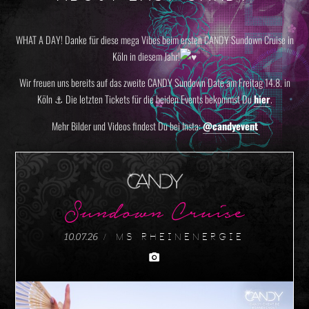
WHAT A DAY! Danke für diese mega Vibes beim ersten CANDY Sundown Cruise in
Köln in diesem Jahr!
Wir freuen uns bereits auf das zweite CANDY Sundown Date am Freitag 14.8. in
Köln ⚓️ Die letzten Tickets für die beiden Events bekommst Du
hier
.
Mehr Bilder und Videos findest Du bei Insta:
@candyevent
Sundown Cruise
10.07.26
/ MS Rheinenergie