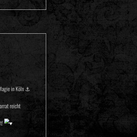
agie in Köln ⚓️
rrat reicht ️
ft!