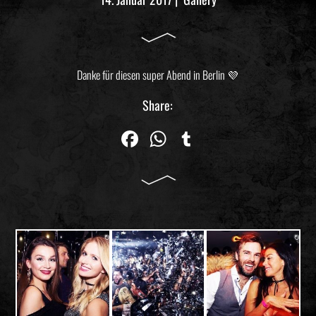
Danke für diesen super Abend in Berlin 💜
Share:
Fa
W
Tu
ce
ha
m
bo
ts
blr
ok
Ap
p