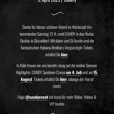
Danke für diesen schönen Abend im Wartesaal! Am
kommenden Samstag 12.4. rockt CANDY in den Rudas
Studios in Düsseldorf. Mit dabei sind DJ Austin und die
fantastischen Habama Brothers Vergünstigte Tickets
erhältst Du
hier
.
In Köln freuen wir uns bereits riesig auf die beiden Sommer
Highlights: CANDY Sundown Cruise
am 4. Juli
und am
15.
August
️ Tickets erhältst Du
hier
, solange der Vorrat
reicht.
Folge
@candyevent
bei Insta für mehr Bilder, Videos &
VIP Invites