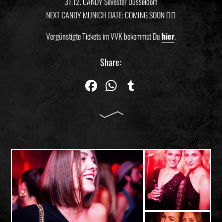
31.12. CANDY Silvester Düsseldorf
NEXT CANDY MUNICH DATE: COMING SOON ❤️‍🔥
Vergünstigte Tickets im VVK bekommst Du
hier
.
Share:
Fa
W
Tu
ce
ha
m
bo
ts
blr
ok
Ap
p