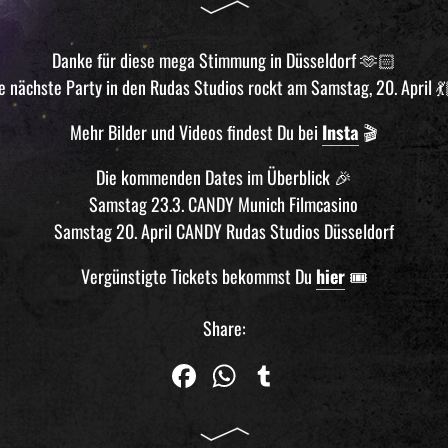
Danke für diese mega Stimmung in Düsseldorf 🫶🏻
e nächste Party in den Rudas Studios rockt am Samstag, 20. April 
Mehr Bilder und Videos findest Du bei
Insta
🎬
Die kommenden Dates im Überblick 🎉
Samstag 23.3. CANDY Munich Filmcasino
Samstag 20. April CANDY Rudas Studios Düsseldorf
Vergünstigte Tickets bekommst Du
hier
🎟️
Share:
Fa
W
Tu
ce
ha
m
bo
ts
blr