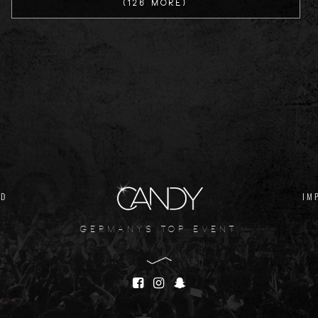
(126 more)
ND
IM
germanys top event