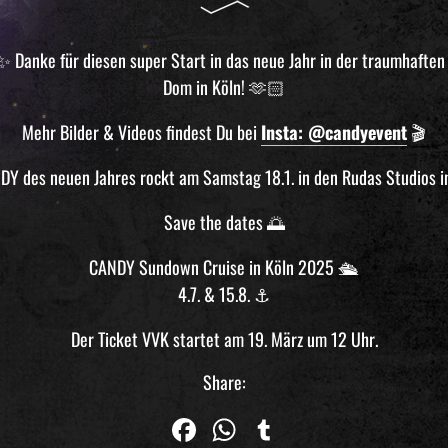
 Danke für diesen super Start in das neue Jahr in der traumhaften
Dom in Köln! 🫶🏻
Mehr Bilder & Videos findest Du bei
Insta: @candyevent
🎬
DY des neuen Jahres rockt am Samstag 18.1. in den Rudas Studios in
Save the dates 🌅
CANDY Sundown Cruise in Köln 2025 🛳️
4.7. & 15.8. ⚓️
Der Ticket VVK startet am 19. März um 12 Uhr.
Share:
Fa
W
Tu